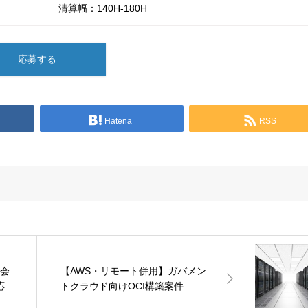
清算幅：140H-180H
応募する
Hatena
RSS
保会
【AWS・リモート併用】ガバメン
応
トクラウド向けOCI構築案件