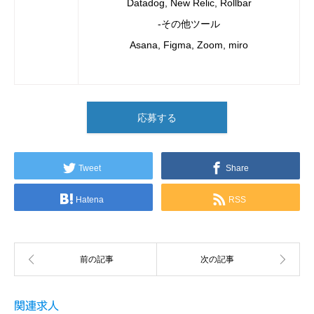
Datadog, New Relic, Rollbar
-その他ツール
Asana, Figma, Zoom, miro
応募する
Tweet
Share
Hatena
RSS
関連求人