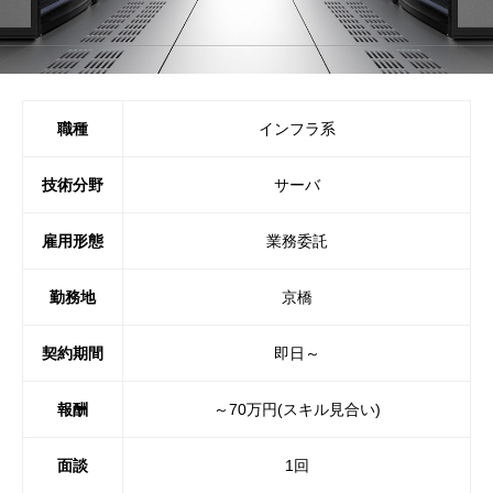
職種
インフラ系
技術分野
サーバ
雇用形態
業務委託
勤務地
京橋
契約期間
即日～
報酬
～70万円(スキル見合い)
面談
1回