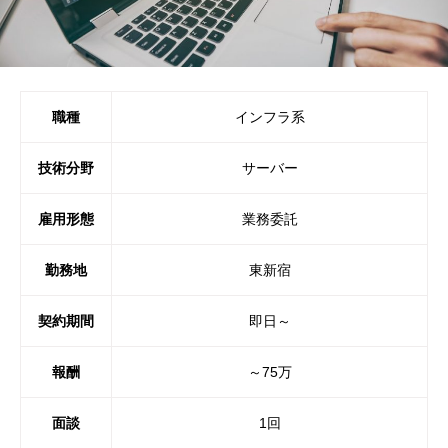
職種
インフラ系
技術分野
サーバー
雇用形態
業務委託
勤務地
東新宿
契約期間
即日～
報酬
～75万
面談
1回