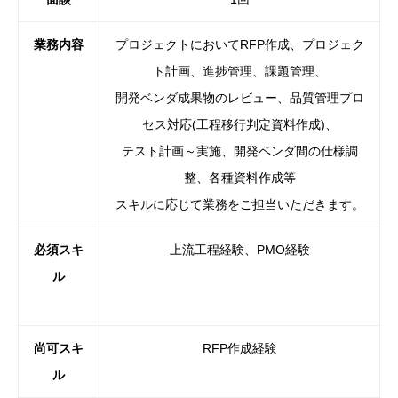
業務内容
プロジェクト
に
おいてRFP作成、プロジェク
ト計画、進
捗管理、課題管理、
開発ベンダ成果物のレビュー、品質管理プロ
セス対応(工程移行判
定資料作成)、
テスト計画～実施、開発ベンダ間の仕様調
整、各種資料作成等
スキル
に
応じて業務をご担当い
た
だきます。
必須スキ
上流工程経験、PMO経験
ル
尚可スキ
RFP作成経験
ル