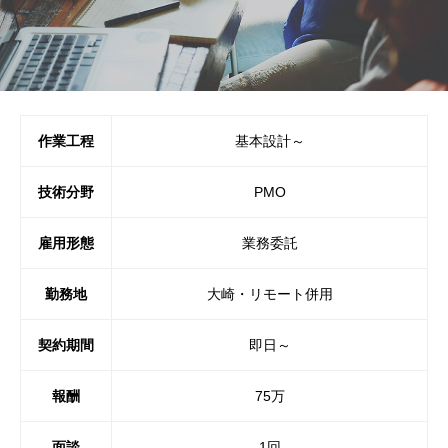
作業工程
基本設計～
技術分野
PMO
雇用形態
業務委託
勤務地
大崎・リモート併用
契約期間
即日～
報酬
75万
面談
1回