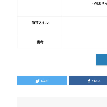
・WEBサ
尚可スキル
備考
Tweet
Share