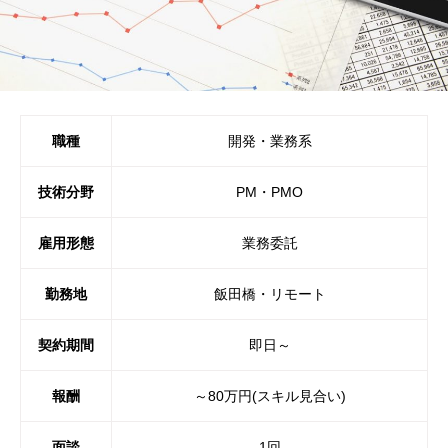
職種
開発・業務系
技術分野
PM・PMO
雇用形態
業務委託
勤務地
飯田橋・リモート
契約期間
即日～
報酬
～80万円(スキル見合い)
面談
1回