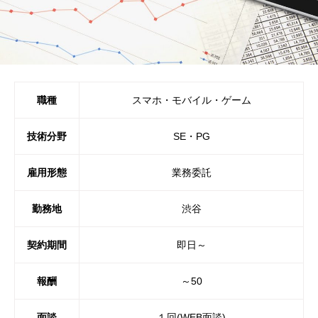
職種
スマホ・モバイル・ゲーム
技術分野
SE・PG
雇用形態
業務委託
勤務地
渋谷
契約期間
即日～
報酬
～50
面談
１回(WEB面談)