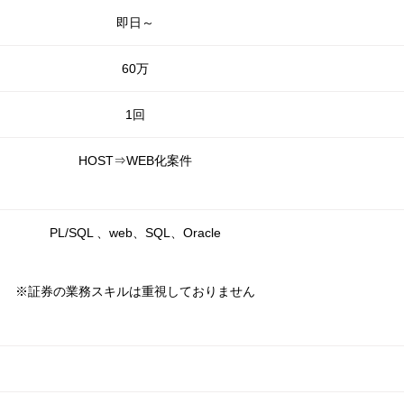
即日～
60万
1回
HOST⇒WEB化案件
PL/SQL 、web、SQL、Oracle
※証券の業務スキルは重視しておりません