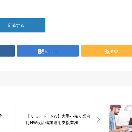
応募する
Hatena
RSS
管
【リモート・NW】大手小売り業向
けNW設計構築運用支援業務