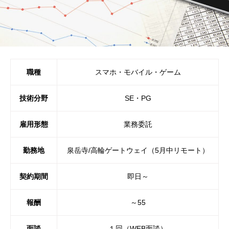
職種
スマホ・モバイル・ゲーム
技術分野
SE・PG
雇用形態
業務委託
勤務地
泉岳寺/高輪ゲートウェイ（5月中リモート）
契約期間
即日～
報酬
～55
面談
１回（WEB面談）