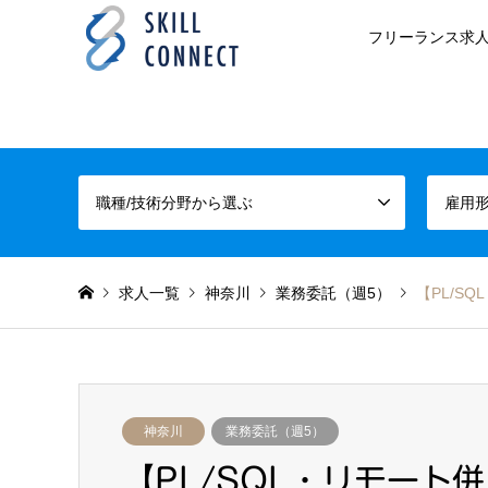
フリーランス求人
職種/技術分野から選ぶ
雇用
求人一覧
神奈川
業務委託（週5）
【PL/S
神奈川
業務委託（週5）
【PL/SQL・リモート