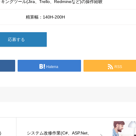
キングツール(Jira、Trello、Redmineなど)の操作経験
精算幅：140H-200H
応募する
Hatena
RSS
う
システム改修作業(C#、ASP.Net、