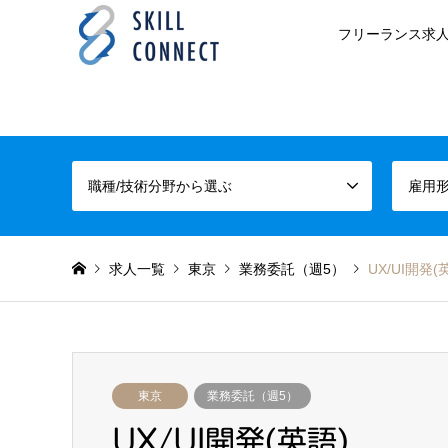
フリーランス求人
職種/技術分野から選ぶ
雇用
求人一覧
東京
業務委託（週5）
UX/UI開発(
東京
業務委託（週5）
UX/UI開発(英語)