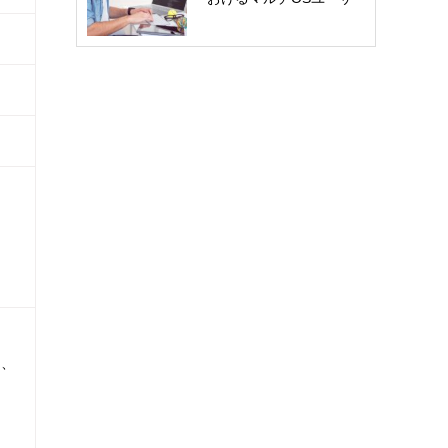
ー…
M、