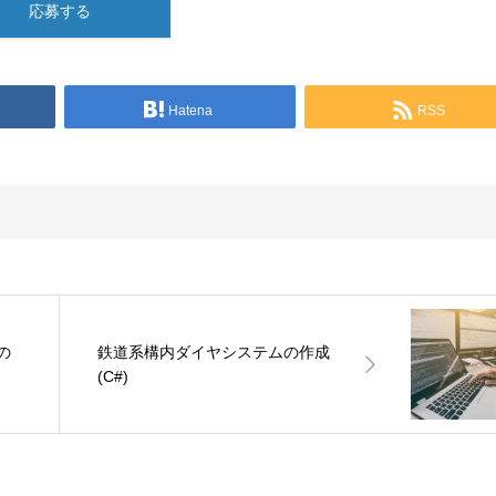
応募する
Hatena
RSS
の
鉄道系構内ダイヤシステムの作成
(C#)