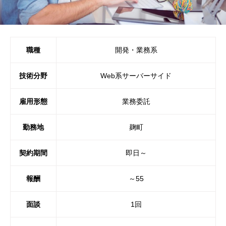
職種
開発・業務系
技術分野
Web系サーバーサイド
雇用形態
業務委託
勤務地
麹町
契約期間
即日～
報酬
～55
面談
1回