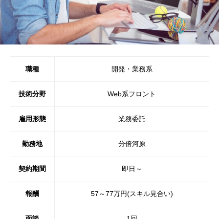
職種
開発・業務系
技術分野
Web系フロント
雇用形態
業務委託
勤務地
分倍河原
契約期間
即日～
報酬
57～77万円(スキル見合い)
面談
1回