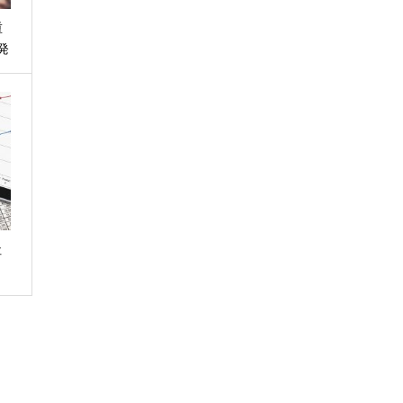
重
発
社