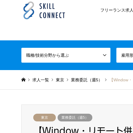
フリーランス求人
職種/技術分野から選ぶ
雇用
求人一覧
東京
業務委託（週5）
【Windo
東京
業務委託（週5）
【Window・リモート