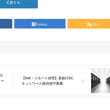
応募する
Hatena
RSS
S
【NW・リモート併用】某銀行DC
ォー
ネットワーク維持保守業務