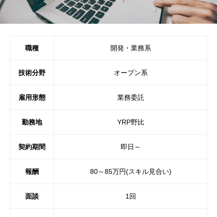
職種
開発・業務系
技術分野
オープン系
雇用形態
業務委託
勤務地
YRP野比
契約期間
即日～
報酬
80～85万円(スキル見合い)
面談
1回