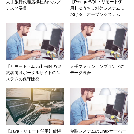
大手旅行代理店様社内ヘルプ
【PostgreSQL・リモート併
デスク要員
用】ゆうちょ対外システムに
おける、オープンシステム…
【リモート・Java】保険の契
大手ファッションブランドの
約者向けポータルサイトのシ
データ統合
ステムの保守開発
【Java・リモート併用】債権
金融システムのLinuxサーバー