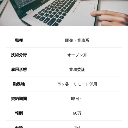
職種
開発・業務系
技術分野
オープン系
雇用形態
業務委託
勤務地
市ヶ谷・リモート併用
契約期間
即日～
報酬
60万
面談
1回