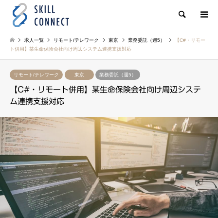
検索
求人一覧
リモート/テレワーク
東京
業務委託（週5）
【C#・リモー
ト併用】某生命保険会社向け周辺システム連携支援対応
リモート/テレワーク
東京
業務委託（週5）
【C#・リモート併用】某生命保険会社向け周辺システ
ム連携支援対応