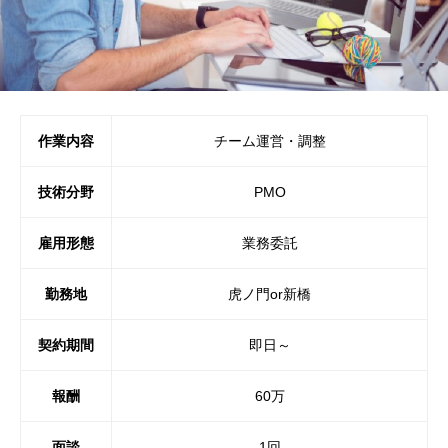
作業内容
チーム運営・調整
技術分野
PMO
雇用形態
業務委託
勤務地
虎ノ門or新橋
契約期間
即日～
報酬
60万
面談
1回