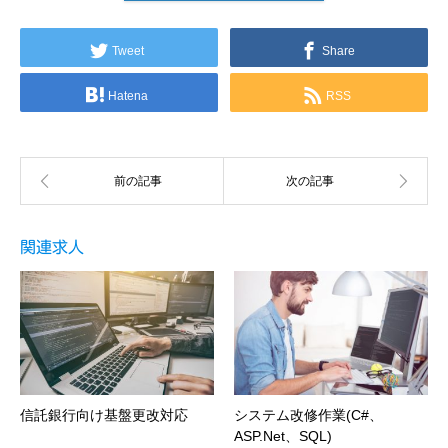
Tweet
Share
Hatena
RSS
関連求人
信託銀行向け基盤更改対応
システム改修作業(C#、
ASP.Net、SQL)