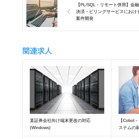
【PL/SQL・リモート併用】金
決済・ビリングサービスにおけ
案件開発
関連求人
某証券会社向け端末更改の対応
【Cobo
(Windows)
ステムの