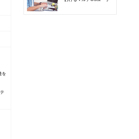
ー…
発を
テ