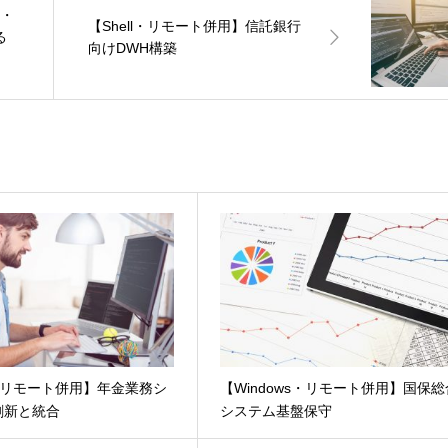
融・
【Shell・リモート併用】信託銀行
る
向けDWH構築
l・リモート併用】年金業務シ
【Windows・リモート併用】国保総
刷新と統合
システム基盤保守