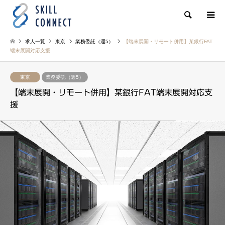
検索
求人一覧
東京
業務委託（週5）
【端末展開・リモート併用】某銀行FAT
端末展開対応支援
東京
業務委託（週5）
【端末展開・リモート併用】某銀行FAT端末展開対応支
援