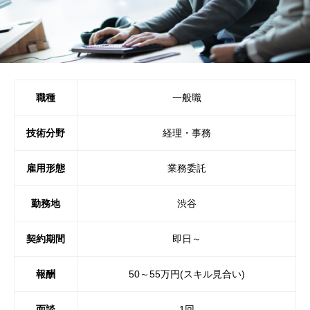
職種
一般職
技術分野
経理・事務
雇用形態
業務委託
勤務地
渋谷
契約期間
即日～
報酬
50～55万円(スキル見合い)
面談
1回