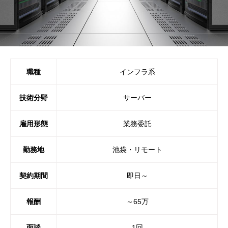
職種
インフラ系
技術分野
サーバー
雇用形態
業務委託
勤務地
池袋・リモート
契約期間
即日～
報酬
～65万
面談
1回