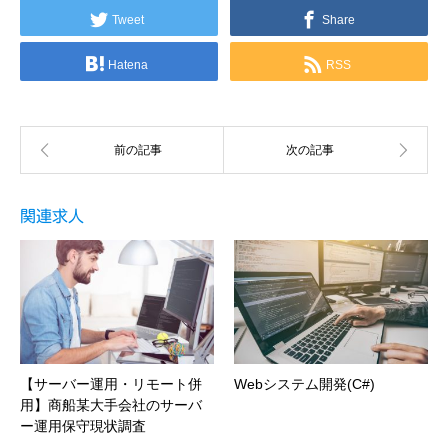
Tweet
Share
Hatena
RSS
関連求人
【サーバー運用・リモート併
Webシステム開発(C#)
用】商船某大手会社のサーバ
ー運用保守現状調査