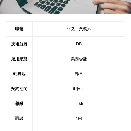
職種
開発・業務系
技術分野
DB
雇用形態
業務委託
勤務地
春日
契約期間
即日～
報酬
～55
面談
1回