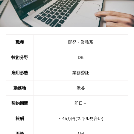
職種
開発・業務系
技術分野
DB
雇用形態
業務委託
勤務地
渋谷
契約期間
即日～
報酬
～45万円(スキル見合い)
面談
1回