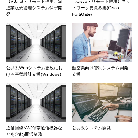
【VB.net・リモート併用】流
【Cisco・リモート併用】ネッ
通業販売管理システム保守開
トワーク要員募集(Cisco、
発
FortiGate)
公共系Webシステム更改にお
航空業向け管制システム開発
ける基盤設計支援(Windows)
支援
通信回線NW(付帯通信機器な
公共系システム開発
どを含む)開通業務