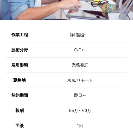
作業工程
詳細設計～
技術分野
C/C++
雇用形態
業務委託
勤務地
東京/リモート
契約期間
即日～
報酬
55万～60万
面談
1回