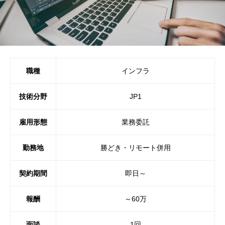
職種
インフラ
技術分野
JP1
雇用形態
業務委託
勤務地
勝どき・リモート併用
契約期間
即日～
報酬
～60万
面談
1回