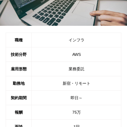
職種
インフラ
技術分野
AWS
雇用形態
業務委託
勤務地
新宿・リモート
契約期間
即日～
報酬
75万
面談
1回