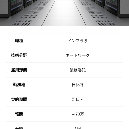
職種
インフラ系
技術分野
ネットワーク
雇用形態
業務委託
勤務地
日比谷
契約期間
即日～
報酬
～70万
面談
1回