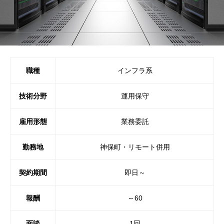
職種
インフラ系
技術分野
運用保守
雇用形態
業務委託
勤務地
神保町・リモート併用
契約期間
即日～
報酬
～60
面談
1回