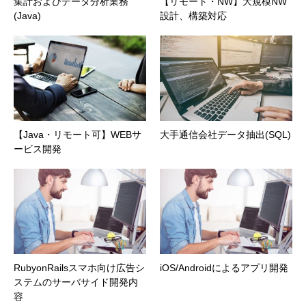
集計およびデータ分析業務
【リモート・NW】大規模NW
(Java)
設計、構築対応
【Java・リモート可】WEBサ
大手通信会社データ抽出(SQL)
ービス開発
RubyonRailsスマホ向け広告シ
iOS/Androidによるアプリ開発
ステムのサーバサイド開発内
容