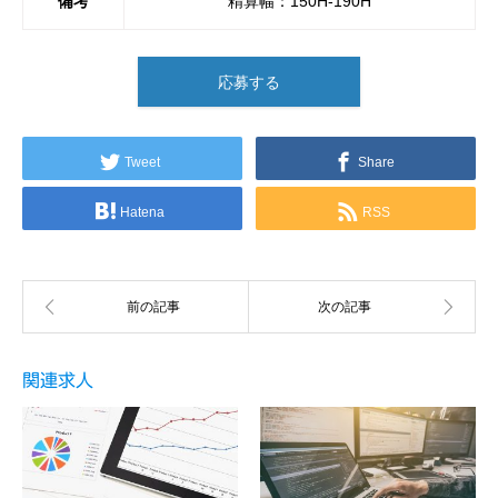
備考
精算幅：150H-190H
応募する
Tweet
Share
Hatena
RSS
関連求人