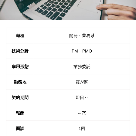
職種
開発・業務系
技術分野
PM・PMO
雇用形態
業務委託
勤務地
霞が関
契約期間
即日～
報酬
～75
面談
1回