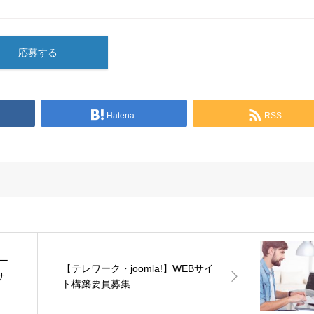
応募する
Hatena
RSS
ー
【テレワーク・joomla!】WEBサイ
サ
ト構築要員募集