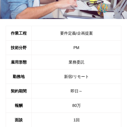
作業工程
要件定義/企画提案
技術分野
PM
雇用形態
業務委託
勤務地
新宿/リモート
契約期間
即日～
報酬
80万
面談
1回