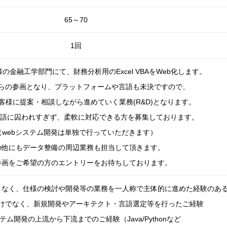
65～70
1回
の金融工学部門にて、財務分析用のExcel VBAをWeb化します。
らの参画となり、プラットフォームや言語も未決ですので、
客様に提案・相談しながら進めていく業務(R&D)となります。
言語に囚われすぎず、柔軟に対応できる方を募集しております。
（webシステム開発は単独で行っていただきます）
の他にもデータ整備の周辺業務も担当して頂きます。
参画をご希望の方のエントリーをお待ちしております。
となく、仕様の検討や開発等の業務を一人称で主体的に進めた経験のあ
けでなく、新規開発やアーキテクト・言語選定等を行ったご経験
テム開発の上流から下流までのご経験（Java/Pythonなど