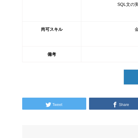
SQL文
尚可スキル
備考
Tweet
Share