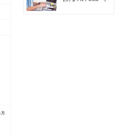
ー…
る方