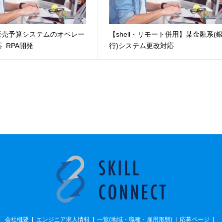
販売予算システムのオペレー
【shell・リモート併用】某金融系(
 RPA開発
行)システム更改対応
会社概要
エンジニア求人情報
一覧(地域・職種・雇用形態)
応募ページ