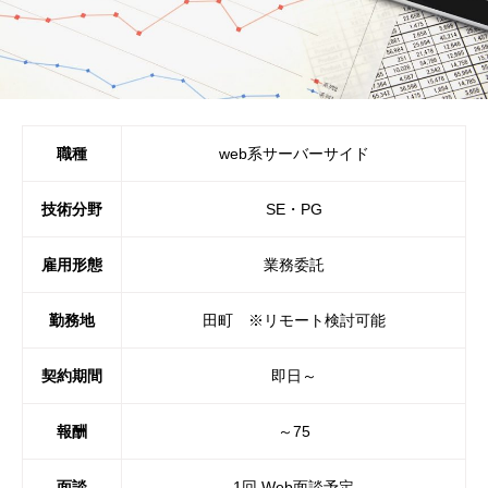
職種
web系サーバーサイド
技術分野
SE・PG
雇用形態
業務委託
勤務地
田町 ※リモート検討可能
契約期間
即日～
報酬
～75
面談
1回 Web面談予定