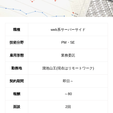
職種
web系サーバーサイド
技術分野
PM・SE
雇用形態
業務委託
勤務地
溜池山王(現在はリモートワーク)
契約期間
即日～
報酬
～80
面談
2回