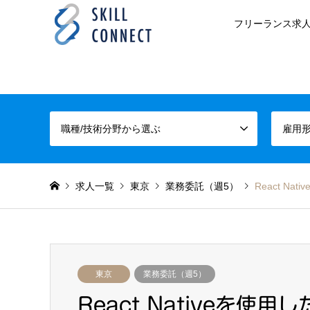
フリーランス求人
職種/技術分野から選ぶ
雇用
求人一覧
東京
業務委託（週5）
React N
東京
業務委託（週5）
React Nativeを使