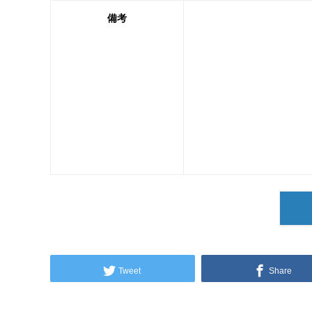
備考
Tweet
Share