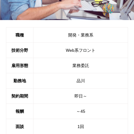
職種
開発・業務系
技術分野
Web系フロント
雇用形態
業務委託
勤務地
品川
契約期間
即日～
報酬
～45
面談
1回