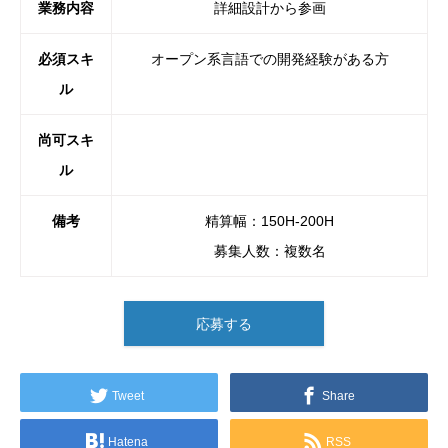
業務内容
詳細設計から参画
必須スキ
オープン系言語での開発経験がある方
ル
尚可スキ
ル
備考
精算幅：150H-200H
募集人数：複数名
応募する
Tweet
Share
Hatena
RSS