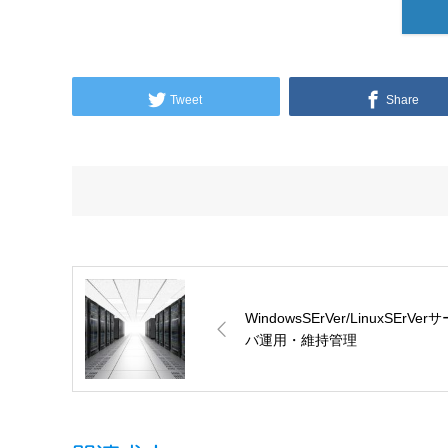
Tweet
Share
WindowsSErVer/LinuxSErVer
バ運用・維持管理