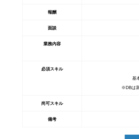
報酬
面談
業務内容
必須スキル
基本
※DBは
尚可スキル
備考