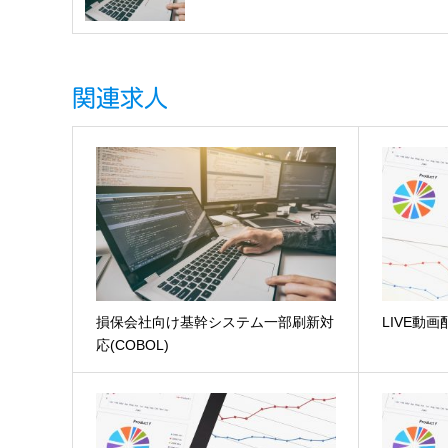
関連求人
損保会社向け基幹システム一部刷新対
LIVE動
応(COBOL)