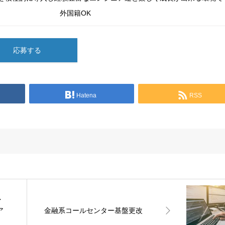
外国籍OK
応募する
Hatena
RSS
・
ア
金融系コールセンター基盤更改