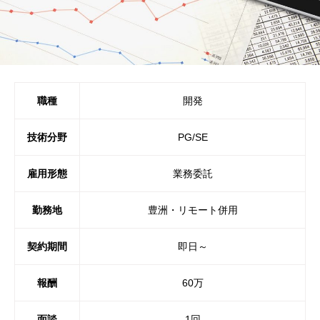
職種
開発
技術分野
PG/SE
雇用形態
業務委託
勤務地
豊洲・リモート併用
契約期間
即日～
報酬
60万
面談
1回