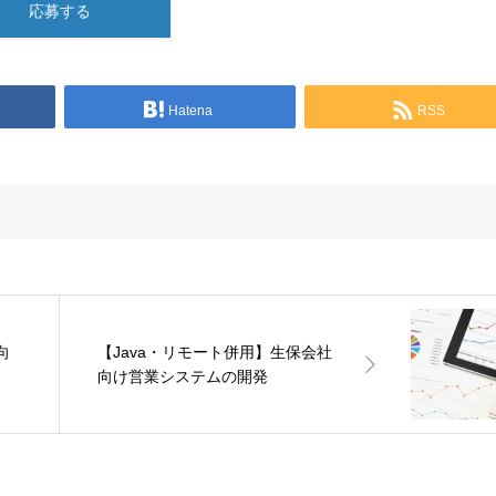
応募する
Hatena
RSS
向
【Java・リモート併用】生保会社
向け営業システムの開発