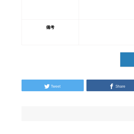
備考
Tweet
Share