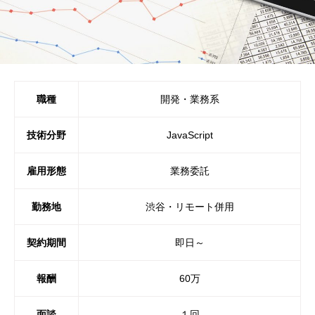
職種
開発・業務系
技術分野
JavaScript
雇用形態
業務委託
勤務地
渋谷・リモート併用
契約期間
即日～
報酬
60万
面談
１回