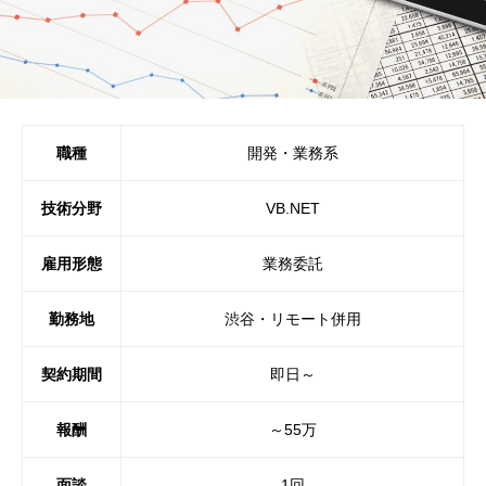
職種
開発・業務系
技術分野
VB.NET
雇用形態
業務委託
勤務地
渋谷・リモート併用
契約期間
即日～
報酬
～55万
面談
1回