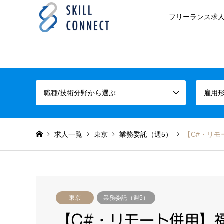
フリーランス求人
職種/技術分野から選ぶ
雇用
求人一覧
東京
業務委託（週5）
【C#・リ
東京
業務委託（週5）
【C#・リモート併用】