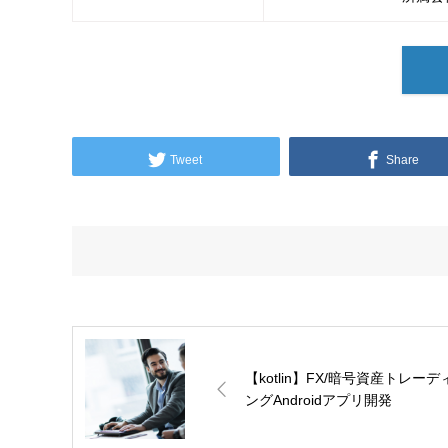
Tweet
Share
【kotlin】FX/暗号資産トレーデ
ングAndroidアプリ開発