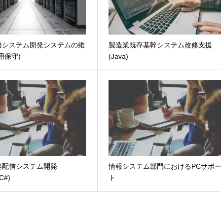
務システム開発システムの維
製造業既存基幹システム改修支援
用保守)
(Java)
楽配信システム開発
情報システム部門におけるPCサポ
/C#)
ト