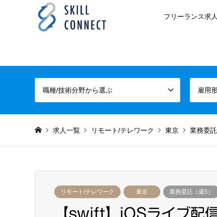
フリーランス求人
職種/技術分野から選ぶ
雇用
求人一覧
リモート/テレワーク
東京
業務委託
リモート/テレワーク
東京
業務委託（週5）
【swift】iOSライブ