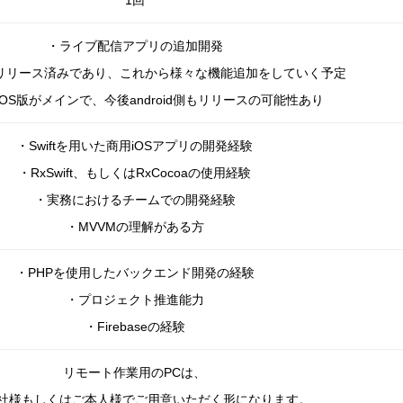
1回
・ライブ配信アプリの追加開発
リリース済みであり、これから様々な機能追加をして
いく予定
OS版がメインで、今後android側もリリースの
可能性あり
・
Swift
を用いた商用iOSアプリの開発経験
・RxSwift、もしくはRxCocoaの使用経験
・実務におけるチームでの開発経験
・MVVMの理解がある方
・PHPを使用したバックエンド開発の経験
・プロジェクト推進能力
・Firebaseの経験
リモート作業用のPCは、
社様もしくはご本人様でご用
意いただく形になります。